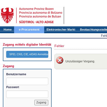
Home
e-Procurement
Elektronischer Markt
Beobachtungsstell
Fehl
Zugang mittels digitaler Identität
Fehler
SPID, CNS, CIE, eIDAS Anmeldung
Unzulässiger Vorgang.
Zugang
Benutzername
Passwort