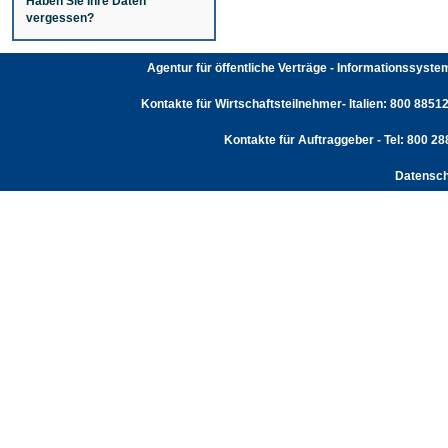
Haben Sie Ihre Daten
vergessen?
Agentur für öffentliche Verträge - Informationssyst
Kontakte für Wirtschaftsteilnehmer- Italien: 800 88512
Kontakte für Auftraggeber - Tel: 800 2
Datensch