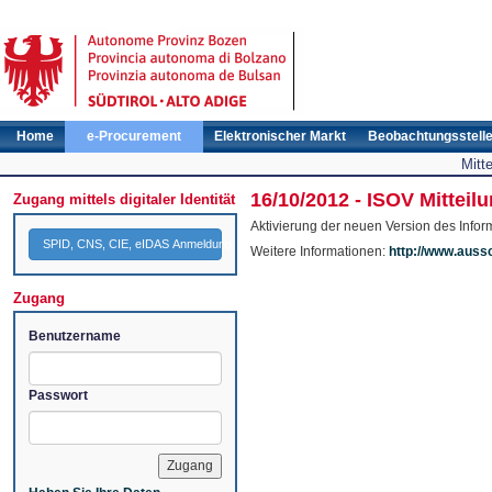
Home
e-Procurement
Elektronischer Markt
Beobachtungsstell
Mitt
16/10/2012 - ISOV Mitteil
Zugang mittels digitaler Identität
Aktivierung der neuen Version des Inform
SPID, CNS, CIE, eIDAS Anmeldung
Weitere Informationen:
http://www.auss
Zugang
Benutzername
Passwort