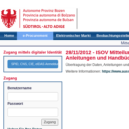
Home
e-Procurement
Elektronischer Markt
Beobachtungsstell
Mitt
28/11/2012 - ISOV Mitteil
Zugang mittels digitaler Identität
Anleitungen und Handbü
SPID, CNS, CIE, eIDAS Anmeldung
Übertragung der Daten, Anleitungen u
Weitere Informationen:
https://www.aus
Zugang
Benutzername
Passwort