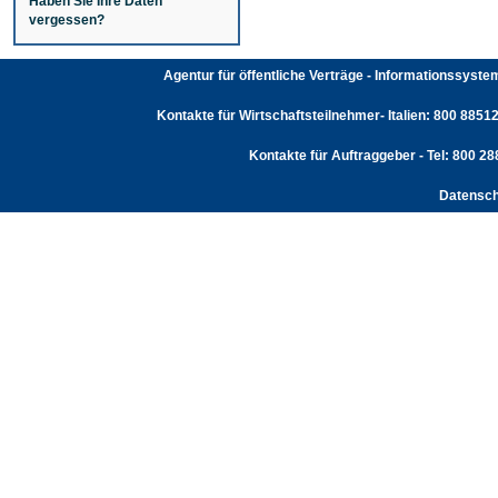
Haben Sie Ihre Daten
vergessen?
Agentur für öffentliche Verträge - Informationssyst
Kontakte für Wirtschaftsteilnehmer- Italien: 800 88512
Kontakte für Auftraggeber - Tel: 800 2
Datensch