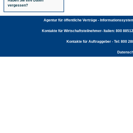
Haben Sie Ihre Daten
vergessen?
Agentur für öffentliche Verträge - Informationssyst
Kontakte für Wirtschaftsteilnehmer- Italien: 800 88512
Kontakte für Auftraggeber - Tel: 800 2
Datensch