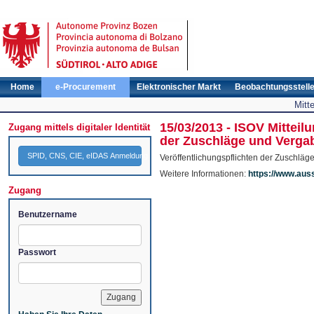
Home
e-Procurement
Elektronischer Markt
Beobachtungsstell
Mitt
15/03/2013 - ISOV Mitteil
Zugang mittels digitaler Identität
der Zuschläge und Verga
SPID, CNS, CIE, eIDAS Anmeldung
Veröffentlichungspflichten der Zuschlä
Weitere Informationen:
https://www.aus
Zugang
Benutzername
Passwort