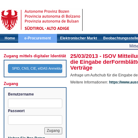
Home
e-Procurement
Elektronischer Markt
Beobachtungsstell
Mitt
25/03/2013 - ISOV Mitteil
Zugang mittels digitaler Identität
die Eingabe derFormblätt
Verträge
SPID, CNS, CIE, eIDAS Anmeldung
Anfrage um Aufschub für die Eingabe der
Weitere Informationen:
https://www.aus
Zugang
Benutzername
Passwort