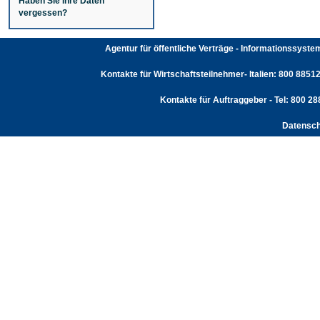
Haben Sie Ihre Daten
vergessen?
Agentur für öffentliche Verträge - Informationssyst
Kontakte für Wirtschaftsteilnehmer- Italien: 800 88512
Kontakte für Auftraggeber - Tel: 800 2
Datensch