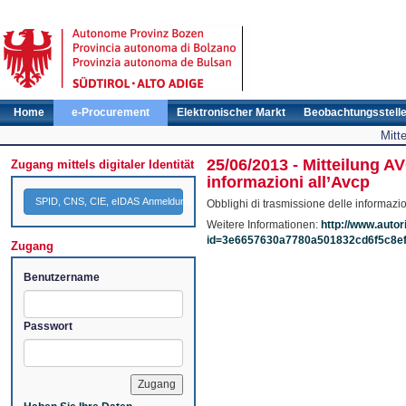
Home
e-Procurement
Elektronischer Markt
Beobachtungsstell
Mitt
25/06/2013 - Mitteilung A
Zugang mittels digitaler Identität
informazioni all’Avcp
SPID, CNS, CIE, eIDAS Anmeldung
Obblighi di trasmissione delle informazio
Weitere Informationen:
http://www.autor
id=3e6657630a7780a501832cd6f5c8ef
Zugang
Benutzername
Passwort