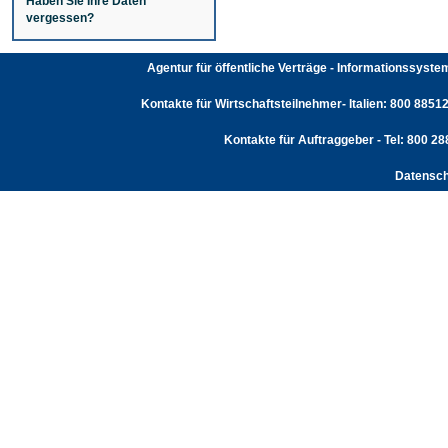
Haben Sie Ihre Daten
vergessen?
Agentur für öffentliche Verträge - Informationssyst
Kontakte für Wirtschaftsteilnehmer- Italien: 800 88512
Kontakte für Auftraggeber - Tel: 800 2
Datensch