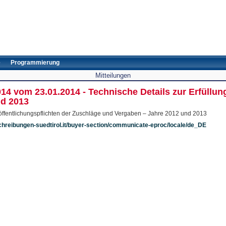
e
Programmierung
Mitteilungen
014 vom 23.01.2014 - Technische Details zur Erfüllu
nd 2013
röffentlichungspflichten der Zuschläge und Vergaben – Jahre 2012 und 2013
chreibungen-suedtirol.it/buyer-section/communicate-eproc/locale/de_DE