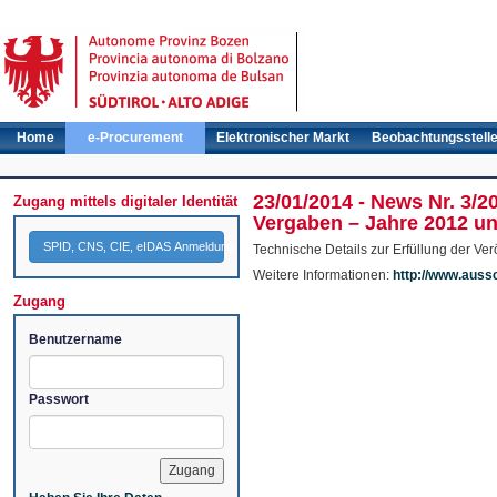
Home
e-Procurement
Elektronischer Markt
Beobachtungsstell
23/01/2014 - News Nr. 3/2
Zugang mittels digitaler Identität
Vergaben – Jahre 2012 u
SPID, CNS, CIE, eIDAS Anmeldung
Technische Details zur Erfüllung der Ve
Weitere Informationen:
http://www.auss
Zugang
Benutzername
Passwort