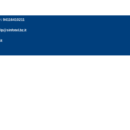
er: 94116410211
p@sinfotel.bz.it
it