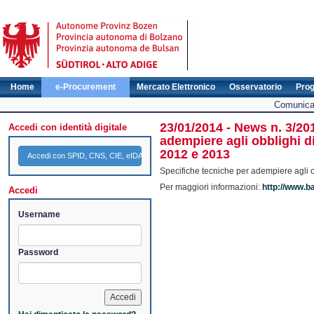
Home
e-Procurement
Mercato Elettronico
Osservatorio
Pro
Comunicat
23/01/2014 - News n. 3/20
Accedi con identità digitale
adempiere agli obblighi d
2012 e 2013
Accedi con SPID, CNS, CIE, eIDAS
Specifiche tecniche per adempiere agli o
Per maggiori informazioni:
http://www.b
Accedi
Username
Password