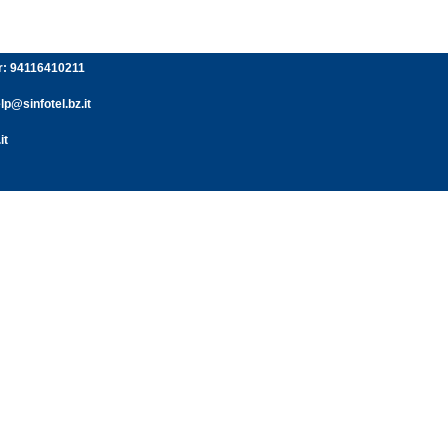
er: 94116410211
p@sinfotel.bz.it
it