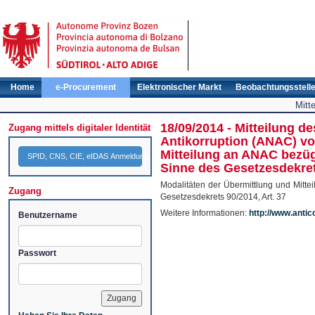
Home
e-Procurement
Elektronischer Markt
Beobachtungsstell
Mitt
18/09/2014 - Mitteilung d
Zugang mittels digitaler Identität
Antikorruption (ANAC) vo
Mitteilung an ANAC bezüg
SPID, CNS, CIE, eIDAS Anmeldung
Sinne des Gesetzesdekrets
Modalitäten der Übermittlung und Mitt
Zugang
Gesetzesdekrets 90/2014, Art. 37
Weitere Informationen:
http://www.antic
Benutzername
Passwort