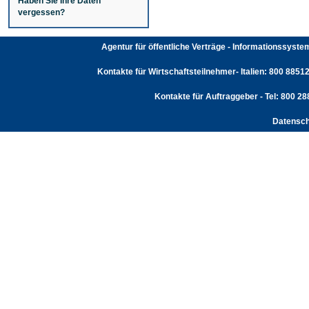
Haben Sie Ihre Daten
vergessen?
Agentur für öffentliche Verträge - Informationssyst
Kontakte für Wirtschaftsteilnehmer- Italien: 800 88512
Kontakte für Auftraggeber - Tel: 800 2
Datensch