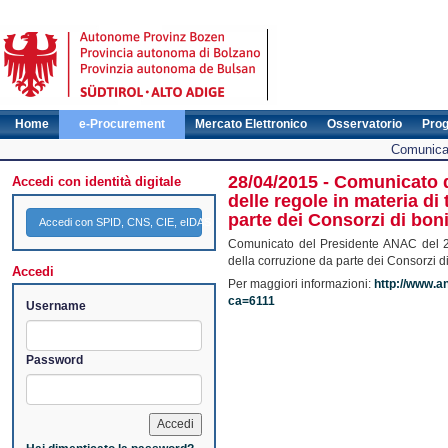
Home
e-Procurement
Mercato Elettronico
Osservatorio
Pro
Comunicat
28/04/2015 - Comunicato 
Accedi con identità digitale
delle regole in materia di
parte dei Consorzi di boni
Accedi con SPID, CNS, CIE, eIDAS
Comunicato del Presidente ANAC del 22
della corruzione da parte dei Consorzi di
Accedi
Per maggiori informazioni:
http://www.an
ca=6111
Username
Password