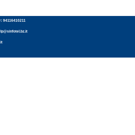
er: 94116410211
p@sinfotel.bz.it
it