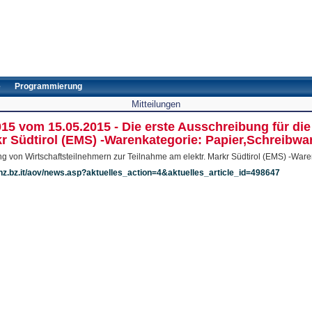
e
Programmierung
Mitteilungen
015 vom 15.05.2015 - Die erste Ausschreibung für di
kr Südtirol (EMS) -Warenkategorie: Papier,Schreibwa
ng von Wirtschaftsteilnehmern zur Teilnahme am elektr. Markr Südtirol (EMS) -Ware
inz.bz.it/aov/news.asp?aktuelles_action=4&aktuelles_article_id=498647