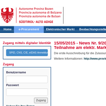
Home
e-Procurement
Elektronischer Markt
Beobachtungsstell
15/05/2015 - News Nr. 9/2
Zugang mittels digitaler Identität
Teilnahme am elektr. Mar
SPID, CNS, CIE, eIDAS Anmeldung
Die erste Ausschreibung für die Zulassu
Weitere Informationen:
http://www.prov
Zugang
Benutzername
Passwort