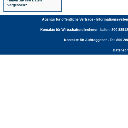
Haben Sie Ihre Daten
vergessen?
Agentur für öffentliche Verträge - Informationssyst
Kontakte für Wirtschaftsteilnehmer- Italien: 800 88512
Kontakte für Auftraggeber - Tel: 800 2
Datensch