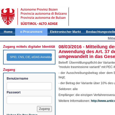
Home
e-Procurement
Elektronischer Markt
Beobachtungsstell
Mitt
08/03/2016 - Mitteilung 
Zugang mittels digitaler Identität
Anwendung des Art. 37 de
umgewandelt in das Geset
SPID, CNS, CIE, eIDAS Anmeldung
Betreff: Übermittlungspflicht der Vari
"modulo trasmissione varianti" mit PEC-
Zugang
- der Ausschreibungsbetrag ober dem E
liegt;
Benutzername
- der Betrag der Variante über 10% des u
Sektoren: alle
Passwort
Empfänger: die einzigen Verfahrensvera
Weitere Informationen:
http://www.antic