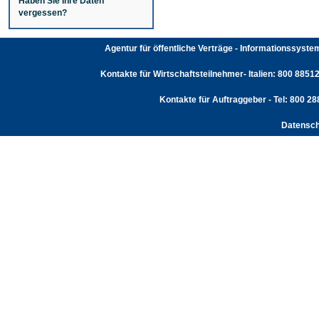
Haben Sie Ihre Daten
vergessen?
Agentur für öffentliche Verträge - Informationssyst
Kontakte für Wirtschaftsteilnehmer- Italien: 800 88512
Kontakte für Auftraggeber - Tel: 800 2
Datensch