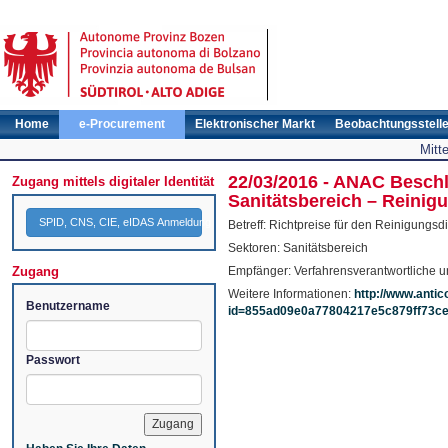
Home
e-Procurement
Elektronischer Markt
Beobachtungsstell
Mitt
22/03/2016 - ANAC Beschl
Zugang mittels digitaler Identität
Sanitätsbereich – Reinigu
SPID, CNS, CIE, eIDAS Anmeldung
Betreff: Richtpreise für den Reinigungsdi
Sektoren: Sanitätsbereich
Zugang
Empfänger: Verfahrensverantwortliche u
Weitere Informationen:
http://www.antic
Benutzername
id=855ad09e0a77804217e5c879ff73c
Passwort