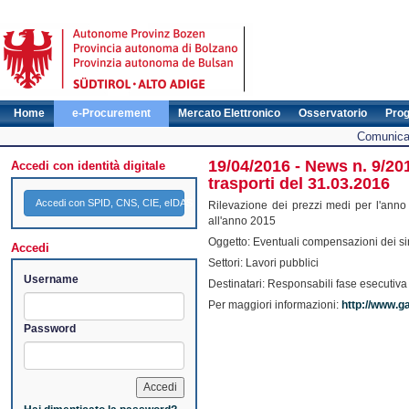
Home
e-Procurement
Mercato Elettronico
Osservatorio
Pro
Comunicat
19/04/2016 - News n. 9/201
Accedi con identità digitale
trasporti del 31.03.2016
Accedi con SPID, CNS, CIE, eIDAS
Rilevazione dei prezzi medi per l'anno 2
all'anno 2015
Oggetto: Eventuali compensazioni dei sing
Accedi
Settori: Lavori pubblici
Username
Destinatari: Responsabili fase esecutiva 
Per maggiori informazioni:
http://www.ga
Password