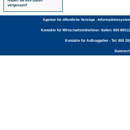
Haben Sie Ihre Daten
vergessen?
Agentur für öffentliche Verträge - Informationssyst
Kontakte für Wirtschaftsteilnehmer- Italien: 800 88512
Kontakte für Auftraggeber - Tel: 800 2
Datensch