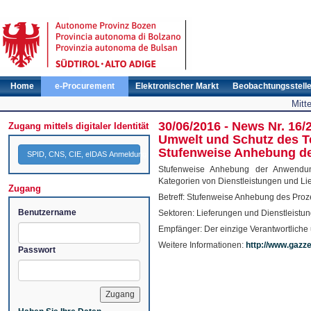
Home
e-Procurement
Elektronischer Markt
Beobachtungsstell
Mitt
30/06/2016 - News Nr. 16/
Zugang mittels digitaler Identität
Umwelt und Schutz des Te
Stufenweise Anhebung de
SPID, CNS, CIE, eIDAS Anmeldung
Stufenweise Anhebung der Anwendung 
Kategorien von Dienstleistungen und Li
Zugang
Betreff: Stufenweise Anhebung des Pro
Benutzername
Sektoren: Lieferungen und Dienstleistu
Empfänger: Der einzige Verantwortliche
Weitere Informationen:
http://www.gazzet
Passwort