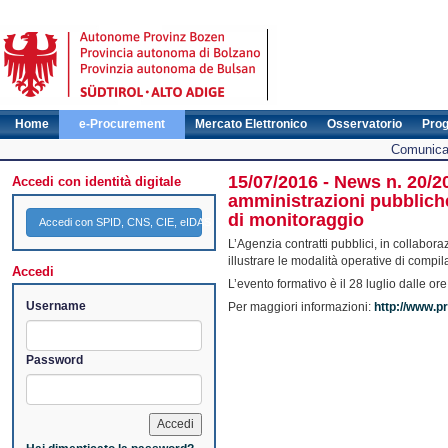
Home
e-Procurement
Mercato Elettronico
Osservatorio
Pro
Comunicat
15/07/2016 - News n. 20/2
Accedi con identità digitale
amministrazioni pubbliche)
di monitoraggio
Accedi con SPID, CNS, CIE, eIDAS
L’Agenzia contratti pubblici, in collabo
illustrare le modalità operative di comp
Accedi
L’evento formativo è il 28 luglio dalle or
Username
Per maggiori informazioni:
http://www.pr
Password