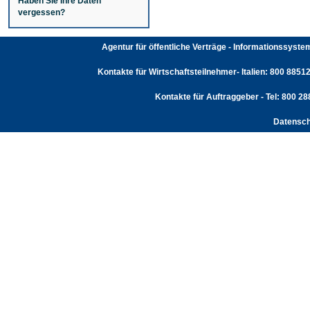
Haben Sie Ihre Daten
vergessen?
Agentur für öffentliche Verträge - Informationssyst
Kontakte für Wirtschaftsteilnehmer- Italien: 800 88512
Kontakte für Auftraggeber - Tel: 800 2
Datensch