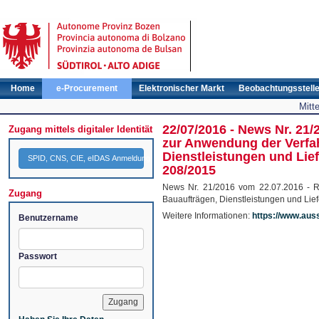
Home
e-Procurement
Elektronischer Markt
Beobachtungsstell
Mitt
22/07/2016 - News Nr. 21/
Zugang mittels digitaler Identität
zur Anwendung der Verfah
Dienstleistungen und Lie
SPID, CNS, CIE, eIDAS Anmeldung
208/2015
News Nr. 21/2016 vom 22.07.2016 - Re
Zugang
Bauaufträgen, Dienstleistungen und Lie
Weitere Informationen:
https://www.aus
Benutzername
Passwort