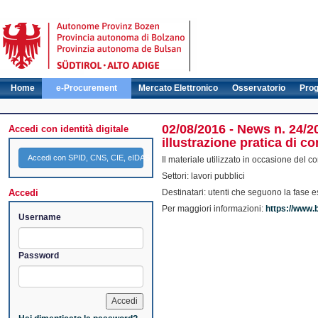
Home
e-Procurement
Mercato Elettronico
Osservatorio
Pro
02/08/2016 - News n. 24/2
Accedi con identità digitale
illustrazione pratica di c
Accedi con SPID, CNS, CIE, eIDAS
Il materiale utilizzato in occasione del c
Settori: lavori pubblici
Accedi
Destinatari: utenti che seguono la fase e
Per maggiori informazioni:
https://www.b
Username
Password