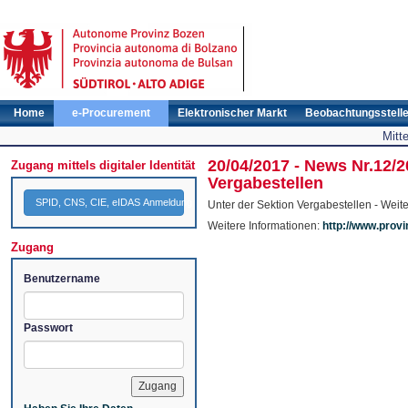
Home
e-Procurement
Elektronischer Markt
Beobachtungsstell
Mitt
20/04/2017 - News Nr.12/2
Zugang mittels digitaler Identität
Vergabestellen
SPID, CNS, CIE, eIDAS Anmeldung
Unter der Sektion Vergabestellen - Weit
Weitere Informationen:
http://www.provi
Zugang
Benutzername
Passwort