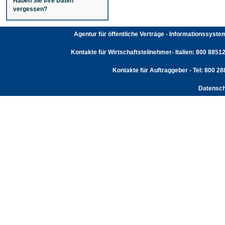
Haben Sie Ihre Daten
vergessen?
Agentur für öffentliche Verträge - Informationssyst
Kontakte für Wirtschaftsteilnehmer- Italien: 800 88512
Kontakte für Auftraggeber - Tel: 800 2
Datensch