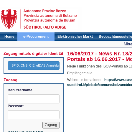
Home
e-Procurement
Elektronischer Markt
Beobachtungsstell
Mitt
16/06/2017 - News Nr. 18
Zugang mittels digitaler Identität
Portals ab 16.06.2017 - 
SPID, CNS, CIE, eIDAS Anmeldung
Neue Funktionen des ISOV-Portals ab 1
Empfänger: alle
Zugang
Weitere Informationen:
https://www.aus
suedtirol.it/pleiade/comune/bolzano/
Benutzername
Passwort