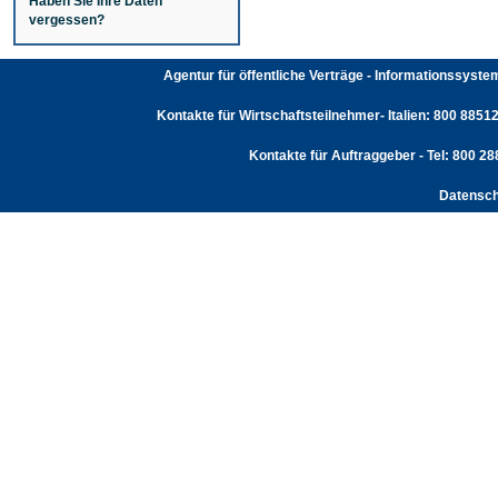
Haben Sie Ihre Daten
vergessen?
Agentur für öffentliche Verträge - Informationssyst
Kontakte für Wirtschaftsteilnehmer- Italien: 800 88512
Kontakte für Auftraggeber - Tel: 800 2
Datensch