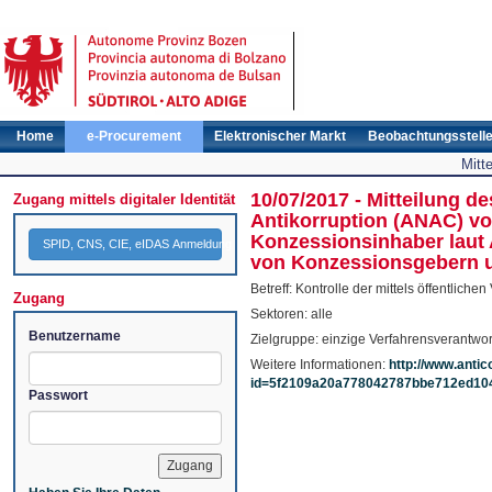
Home
e-Procurement
Elektronischer Markt
Beobachtungsstell
Mitt
10/07/2017 - Mitteilung d
Zugang mittels digitaler Identität
Antikorruption (ANAC) vo
Konzessionsinhaber laut A
SPID, CNS, CIE, eIDAS Anmeldung
von Konzessionsgebern u
Betreff: Kontrolle der mittels öffentlic
Zugang
Sektoren: alle
Benutzername
Zielgruppe: einzige Verfahrensverantwor
Weitere Informationen:
http://www.antic
id=5f2109a20a778042787bbe712ed10
Passwort