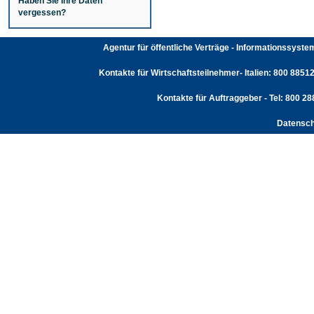
Haben Sie Ihre Daten
vergessen?
Agentur für öffentliche Verträge - Informationssyst
Kontakte für Wirtschaftsteilnehmer- Italien: 800 88512
Kontakte für Auftraggeber - Tel: 800 2
Datensch