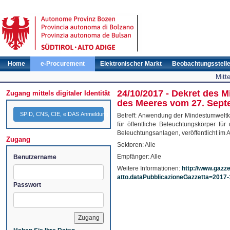
Home
e-Procurement
Elektronischer Markt
Beobachtungsstell
Mitt
24/10/2017 - Dekret des M
Zugang mittels digitaler Identität
des Meeres vom 27. Sept
SPID, CNS, CIE, eIDAS Anmeldung
Betreff: Anwendung der Mindestumweltkri
für öffentliche Beleuchtungskörper für
Beleuchtungsanlagen, veröffentlicht im 
Zugang
Sektoren: Alle
Empfänger: Alle
Benutzername
Weitere Informationen:
http://www.gazzet
atto.dataPubblicazioneGazzetta=2017
Passwort