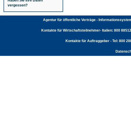
Haben Sie Ihre Daten
vergessen?
Agentur für öffentliche Verträge - Informationssyst
Kontakte für Wirtschaftsteilnehmer- Italien: 800 88512
Kontakte für Auftraggeber - Tel: 800 2
Datensch