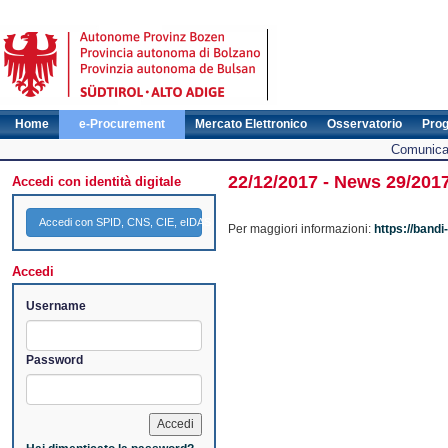
Home
e-Procurement
Mercato Elettronico
Osservatorio
Pro
Comunicat
22/12/2017 - News 29/201
Accedi con identità digitale
Accedi con SPID, CNS, CIE, eIDAS
Per maggiori informazioni:
https://band
Accedi
Username
Password