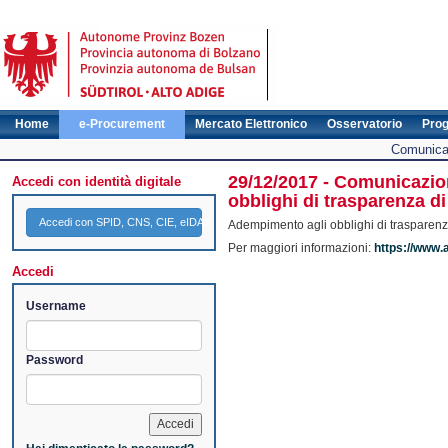
Home
e-Procurement
Mercato Elettronico
Osservatorio
Pro
Comunicat
29/12/2017 - Comunicazio
Accedi con identità digitale
obblighi di trasparenza d
Accedi con SPID, CNS, CIE, eIDAS
Adempimento agli obblighi di trasparenz
Per maggiori informazioni:
https://www.
Accedi
Username
Password