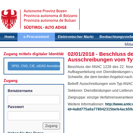
Home
e-Procurement
Elektronischer Markt
Beobachtungsstell
Mitt
02/01/2018 - Beschluss d
Zugang mittels digitaler Identität
Ausschreibungen vom Typ
SPID, CNS, CIE, eIDAS Anmeldung
Beschluss der ANAC 1228 des 22. Novem
Auftragserteilung von Dienstleistungen 
Schwelle, die dem besten Angebot nach wi
Zugang
Betreff: Ausschreibungen vom Typ ANAC
Sektoren: Dienstleistungen und Lieferu
Benutzername
Zielgruppe: einzige Verfahrensverantwor
Weitere Informationen:
http://www.antico
Passwort
id=4a8d775a0a778042315befe4acb59