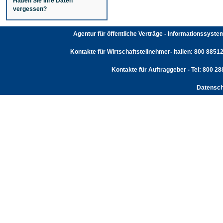
Haben Sie Ihre Daten
vergessen?
Agentur für öffentliche Verträge - Informationssyst
Kontakte für Wirtschaftsteilnehmer- Italien: 800 88512
Kontakte für Auftraggeber - Tel: 800 2
Datensch