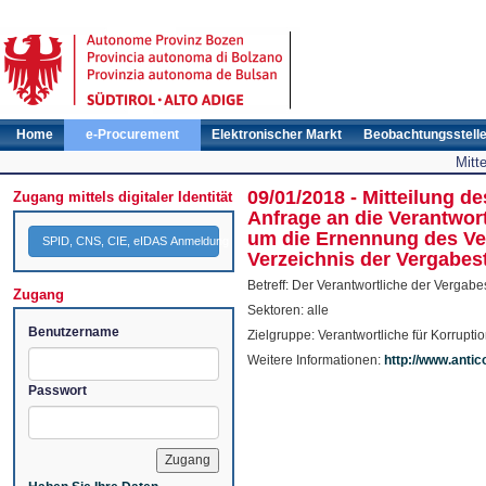
Home
e-Procurement
Elektronischer Markt
Beobachtungsstell
Mitt
09/01/2018 - Mitteilung 
Zugang mittels digitaler Identität
Anfrage an die Verantwor
um die Ernennung des Vera
SPID, CNS, CIE, eIDAS Anmeldung
Verzeichnis der Vergabes
Betreff: Der Verantwortliche der Vergabe
Zugang
Sektoren: alle
Benutzername
Zielgruppe: Verantwortliche für Korrupt
Weitere Informationen:
http://www.antic
Passwort