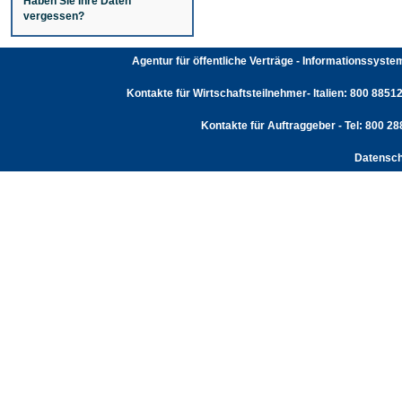
Haben Sie Ihre Daten
vergessen?
Agentur für öffentliche Verträge - Informationssyst
Kontakte für Wirtschaftsteilnehmer- Italien: 800 88512
Kontakte für Auftraggeber - Tel: 800 2
Datensch