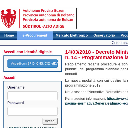
Home
e-Procurement
Mercato Elettronico
Osservatorio
Pro
Comunicat
14/03/2018 - Decreto Minis
Accedi con identità digitale
n. 14 - Programmazione lav
Accedi con SPID, CNS, CIE, eIDAS
Regolamento recante procedure e schem
pubblici, del programma biennale per l'
annuali.
Accedi
La nuova modalità con cui gestire la 
programmazione 2019.
Username
Nella sezione “Normativa-Normativa nazi
Per maggiori informazioni:
https://www.b
Password
pagina=normativaGenerale&hmac=eca