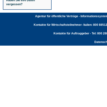
Haben Sie Ihre Daten
vergessen?
Agentur für öffentliche Verträge - Informationssyst
Kontakte für Wirtschaftsteilnehmer- Italien: 800 88512
Kontakte für Auftraggeber - Tel: 800 2
Datensch