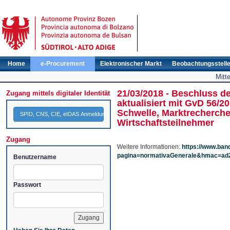
Home
e-Procurement
Elektronischer Markt
Beobachtungsstell
Mitt
21/03/2018 - Beschluss de
Zugang mittels digitaler Identität
aktualisiert mit GvD 56/2
Schwelle, Marktrecherche
SPID, CNS, CIE, eIDAS Anmeldung
Wirtschaftsteilnehmer
Zugang
Weitere Informationen:
https://www.bandi
pagina=normativaGenerale&hmac=ad
Benutzername
Passwort