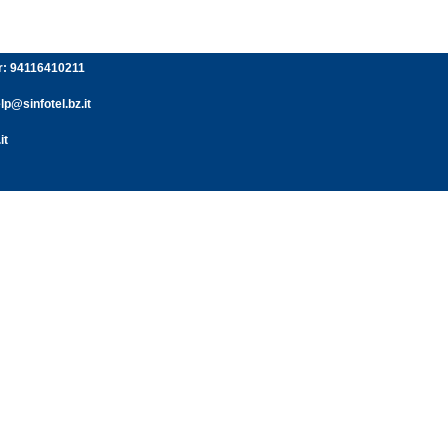
er: 94116410211
p@sinfotel.bz.it
it