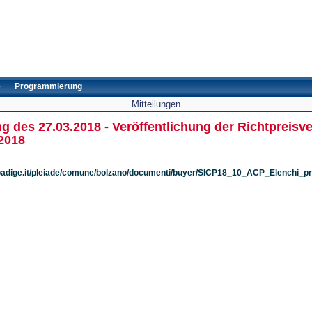
e
Programmierung
Mitteilungen
ng des 27.03.2018 - Veröffentlichung der Richtpreis
2018
ltoadige.it/pleiade/comune/bolzano/documenti/buyer/SICP18_10_ACP_Elenchi_pr