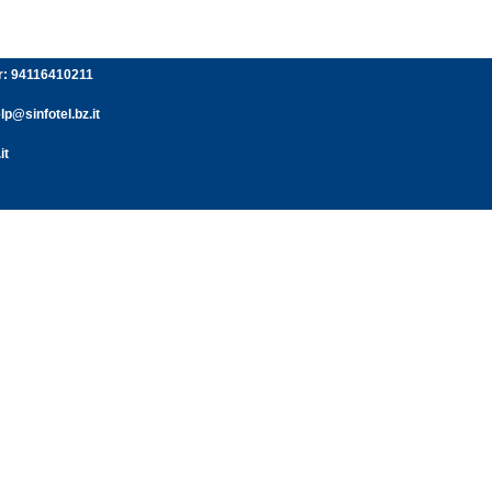
er: 94116410211
p@sinfotel.bz.it
it