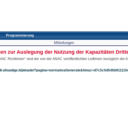
e
Programmierung
Mitteilungen
nien zur Auslegung der Nutzung der Kapazitäten Dri
ANAC Richtlinien“ sind die von der ANAC veröffentlichten Leitlinien bezüglich de
ndi-altoadige.it/pleiade/?pagina=normativaGenerale&hmac=d7c5c0d546b9111