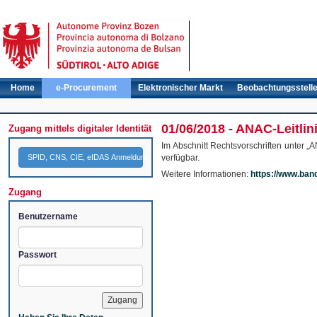
Home
e-Procurement
Elektronischer Markt
Beobachtungsstell
01/06/2018 - ANAC-Leitli
Zugang mittels digitaler Identität
Im Abschnitt Rechtsvorschriften unter „
SPID, CNS, CIE, eIDAS Anmeldung
verfügbar.
Weitere Informationen:
https://www.ba
Zugang
Benutzername
Passwort