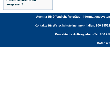
Haben Sie Ihre Daten
vergessen?
Agentur für öffentliche Verträge - Informationssyst
Kontakte für Wirtschaftsteilnehmer- Italien: 800 88512
Kontakte für Auftraggeber - Tel: 800 2
Datensch