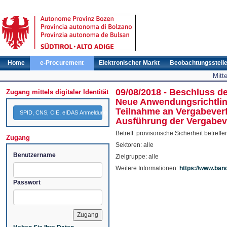
Home
e-Procurement
Elektronischer Markt
Beobachtungsstell
Mitt
09/08/2018 - Beschluss de
Zugang mittels digitaler Identität
Neue Anwendungsrichtlinie
Teilnahme an Vergabeverf
SPID, CNS, CIE, eIDAS Anmeldung
Ausführung der Vergabev
Betreff: provisorische Sicherheit betre
Zugang
Sektoren: alle
Benutzername
Zielgruppe: alle
Weitere Informationen:
https://www.ban
Passwort