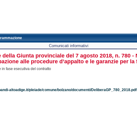
grammazione
Comunicati informativi
e della Giunta provinciale del 7 agosto 2018, n. 780 
pazione alle procedure d’appalto e le garanzie per la 
 in fase esecutiva del contratto
bandi-altoadige.it/pleiade/comune/bolzano/documenti/DeliberaGP_780_2018.pdf