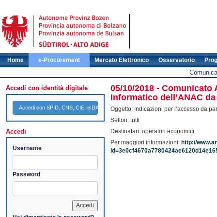
Home
e-Procurement
Mercato Elettronico
Osservatorio
Pro
Comunicat
05/10/2018 - Comunicato 
Accedi con identità digitale
Informatico dell’ANAC da 
Accedi con SPID, CNS, CIE, eIDAS
Oggetto: Indicazioni per l’accesso da par
Settori: tutti
Accedi
Destinatari: operatori economici
Per maggiori informazioni:
http://www.a
Username
id=3e0cf4670a7780424ae6120d14e16
Password