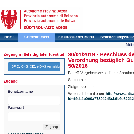
Home
e-Procurement
Elektronischer Markt
Beobachtungsstell
Mitt
30/01/2019 - Beschluss 
Zugang mittels digitaler Identität
Verordnung bezüglich Gu
50/2016
SPID, CNS, CIE, eIDAS Anmeldung
Betreff: Vorgehensweise für die Annahm
Sektoren: alle
Zugang
Zielgruppe: alle
Benutzername
Weitere Informationen:
http://www.antico
id=99dc1e060a77804243cb6b6e8221
Passwort