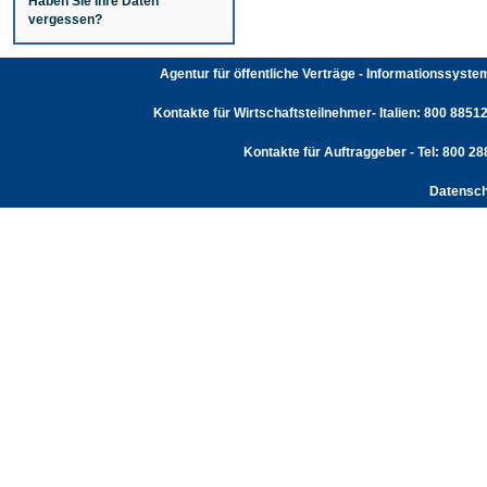
Haben Sie Ihre Daten
vergessen?
Agentur für öffentliche Verträge - Informationssyst
Kontakte für Wirtschaftsteilnehmer- Italien: 800 88512
Kontakte für Auftraggeber - Tel: 800 2
Datensch