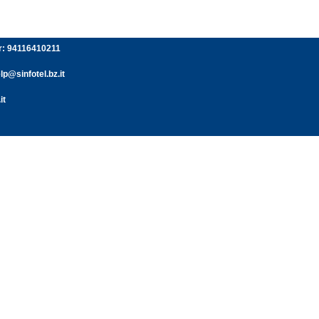
er: 94116410211
p@sinfotel.bz.it
it