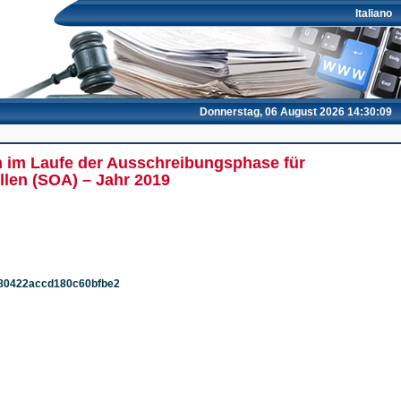
Italiano
Donnerstag, 06 August 2026 14:30:09
n im Laufe der Ausschreibungsphase für
llen (SOA) – Jahr 2019
a7780422accd180c60bfbe2