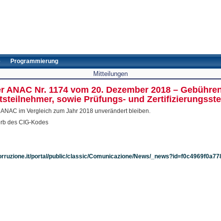
e
Programmierung
Mitteilungen
der ANAC Nr. 1174 vom 20. Dezember 2018 – Gebühre
tsteilnehmer, sowie Prüfungs- und Zertifizierungsste
an ANAC im Vergleich zum Jahr 2018 unverändert bleiben.
erb des CIG-Kodes
corruzione.it/portal/public/classic/Comunicazione/News/_news?id=f0c4969f0