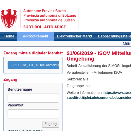
Home
e-Procurement
Elektronischer Markt
Beobachtungsstell
Mitt
21/06/2019 - ISOV Mitteil
Zugang mittels digitaler Identität
Umgebung
SPID, CNS, CIE, eIDAS Anmeldung
Betreff: Aktualisierung der SIMOG Umg
Vergabestellen - Mitteilungen ISOV
Zugang
Sektoren: alle
Zielgruppe: alle
Benutzername
Weitere Informationen:
https://www.aus
suedtirol.it/pleiade/comune/bolzano
Passwort