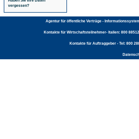
Haben Sie Ihre Daten
vergessen?
Agentur für öffentliche Verträge - Informationssyst
Kontakte für Wirtschaftsteilnehmer- Italien: 800 88512
Kontakte für Auftraggeber - Tel: 800 2
Datensch