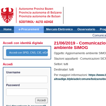
Home
e-Procurement
Mercato Elettronico
Osservatorio
Pro
Comunicat
21/06/2019 - Comunicazio
Accedi con identità digitale
ambiente SIMOG
Accedi con SPID, CNS, CIE, eIDAS
Oggetto: Aggiornamento ambiente SIM
Stazioni appaltanti - Comunicazioni SIC
Accedi
Settori: tutti
Destinatari: tutti
Username
Per maggiori informazioni:
https://www.
altoadige.it/pleiade/comune/bolzano
Password