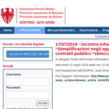
Home
e-Procurement
Mercato Elettronico
Osservatorio
Pro
Comunicat
17/07/2019 - Incontro inf
Accedi con identità digitale
“Semplificazioni negli app
contratti pubblici “sblocc
Accedi con SPID, CNS, CIE, eIDAS
In allegato l'invito all'incontro informativo
Mercoledì 31 luglio 2019 dalle ore 10.3
Accedi
nell’Audiutorium dell’EURAC, viale Drus
Username
Per maggiori informazioni:
http://www.p
news_action=4&news_article_id=628
Password