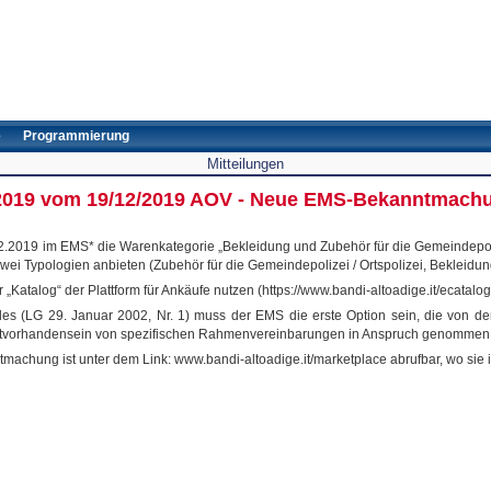
e
Programmierung
Mitteilungen
5/2019 vom 19/12/2019 AOV - Neue EMS-Bekanntmachu
.2019 im EMS* die Warenkategorie „Bekleidung und Zubehör für die Gemeindepolizei
wei Typologien anbieten (Zubehör für die Gemeindepolizei / Ortspolizei, Bekleidung
Katalog“ der Plattform für Ankäufe nutzen (https://www.bandi-altoadige.it/ecatalog/
(LG 29. Januar 2002, Nr. 1) muss der EMS die erste Option sein, die von den ö
chtvorhandensein von spezifischen Rahmenvereinbarungen in Anspruch genommen
achung ist unter dem Link: www.bandi-altoadige.it/marketplace abrufbar, wo sie