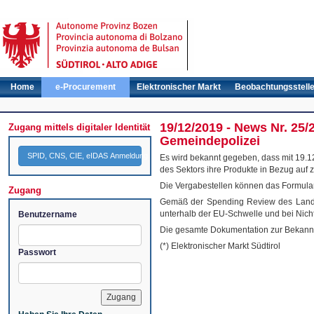
Home
e-Procurement
Elektronischer Markt
Beobachtungsstell
19/12/2019 - News Nr. 2
Zugang mittels digitaler Identität
Gemeindepolizei
SPID, CNS, CIE, eIDAS Anmeldung
Es wird bekannt gegeben, dass mit 19.12
des Sektors ihre Produkte in Bezug auf z
Die Vergabestellen können das Formular „
Zugang
Gemäß der Spending Review des Landes 
unterhalb der EU-Schwelle und bei Ni
Benutzername
Die gesamte Dokumentation zur Bekanntm
(*) Elektronischer Markt Südtirol
Passwort