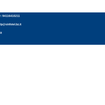
er: 94116410211
p@sinfotel.bz.it
it