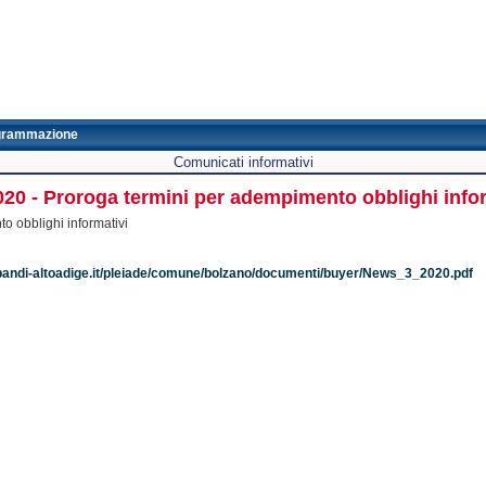
grammazione
Comunicati informativi
020 - Proroga termini per adempimento obblighi info
o obblighi informativi
bandi-altoadige.it/pleiade/comune/bolzano/documenti/buyer/News_3_2020.pdf