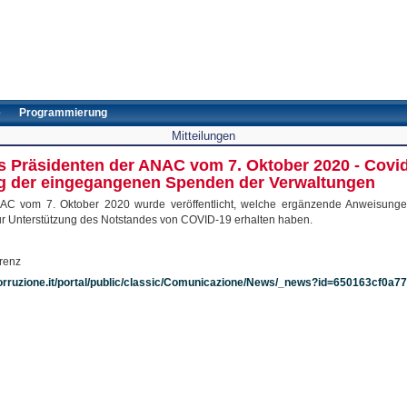
e
Programmierung
Mitteilungen
des Präsidenten der ANAC vom 7. Oktober 2020 - Covi
ng der eingegangenen Spenden der Verwaltungen
NAC vom 7. Oktober 2020 wurde veröffentlicht, welche ergänzende Anweisunge
r Unterstützung des Notstandes von COVID-19 erhalten haben.
renz
corruzione.it/portal/public/classic/Comunicazione/News/_news?id=650163cf0