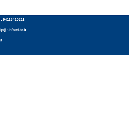
er: 94116410211
p@sinfotel.bz.it
it