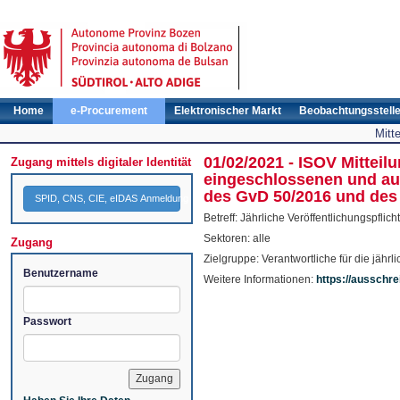
Home
e-Procurement
Elektronischer Markt
Beobachtungsstell
Mitt
01/02/2021 - ISOV Mitteilu
Zugang mittels digitaler Identität
eingeschlossenen und a
des GvD 50/2016 und des
SPID, CNS, CIE, eIDAS Anmeldung
Betreff: Jährliche Veröffentlichungspflich
Sektoren: alle
Zugang
Zielgruppe: Verantwortliche für die jährli
Benutzername
Weitere Informationen:
https://ausschr
Passwort