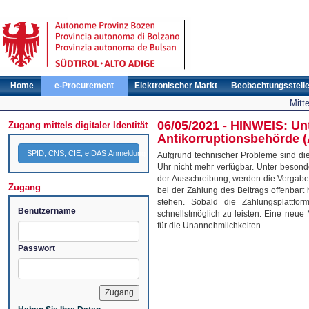
Home
e-Procurement
Elektronischer Markt
Beobachtungsstell
Mitt
06/05/2021 - HINWEIS: Un
Zugang mittels digitaler Identität
Antikorruptionsbehörde 
SPID, CNS, CIE, eIDAS Anmeldung
Aufgrund technischer Probleme sind die
Uhr nicht mehr verfügbar. Unter beson
der Ausschreibung, werden die Vergabest
Zugang
bei der Zahlung des Beitrags offenbart
stehen. Sobald die Zahlungsplattform
Benutzername
schnellstmöglich zu leisten. Eine neue M
für die Unannehmlichkeiten.
Passwort