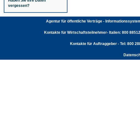
Haben Sie Ihre Daten
vergessen?
Agentur für öffentliche Verträge - Informationssyst
Kontakte für Wirtschaftsteilnehmer- Italien: 800 88512
Kontakte für Auftraggeber - Tel: 800 2
Datensch