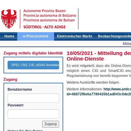
Home
e-Procurement
Elektronischer Markt
Beobachtungsstell
Mitt
10/05/2021 - Mitteilung 
Zugang mittels digitaler Identität
Online-Dienste
SPID, CNS, CIE, eIDAS Anmeldung
Es wird mitgeteilt, dass die Online-D
möglich einen CIG und SmartCIG einzu
Regolarisierung von bereits begonnen Ve
Zugang
Weitere Auskünfte werden folgen.
Weitere Informationen:
http://www.antic
Benutzername
id=46872f8e0a7780420b1ad043c0de2
Passwort