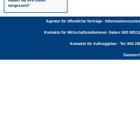
Haben Sie Ihre Daten
vergessen?
Agentur für öffentliche Verträge - Informationssyst
Kontakte für Wirtschaftsteilnehmer- Italien: 800 88512
Kontakte für Auftraggeber - Tel: 800 2
Datensch