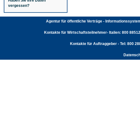
Haben Sie Ihre Daten
vergessen?
Agentur für öffentliche Verträge - Informationssyst
Kontakte für Wirtschaftsteilnehmer- Italien: 800 88512
Kontakte für Auftraggeber - Tel: 800 2
Datensch