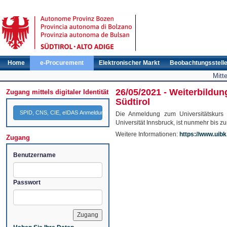
Home
e-Procurement
Elektronischer Markt
Beobachtungsstell
Mitt
26/05/2021 - Weiterbildun
Zugang mittels digitaler Identität
Südtirol
SPID, CNS, CIE, eIDAS Anmeldung
Die Anmeldung zum Universitätskurs „
Universität Innsbruck, ist nunmehr bis z
Weitere Informationen:
https://www.uibk
Zugang
Benutzername
Passwort