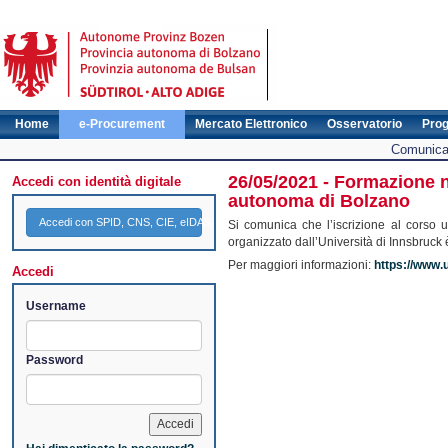
Home
e-Procurement
Mercato Elettronico
Osservatorio
Pro
Comunicat
26/05/2021 - Formazione ne
Accedi con identità digitale
autonoma di Bolzano
Accedi con SPID, CNS, CIE, eIDAS
Si comunica che l’iscrizione al corso un
organizzato dall’Università di Innsbruck è
Per maggiori informazioni:
https://www.
Accedi
Username
Password