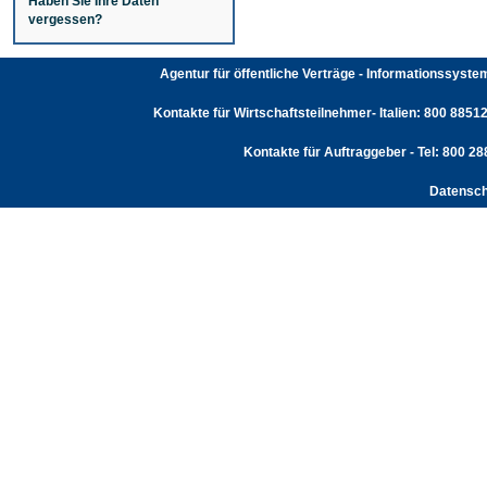
Haben Sie Ihre Daten
vergessen?
Agentur für öffentliche Verträge - Informationssyst
Kontakte für Wirtschaftsteilnehmer- Italien: 800 88512
Kontakte für Auftraggeber - Tel: 800 2
Datensch