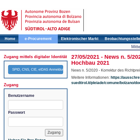
Home
e-Procurement
Elektronischer Markt
Beobachtungsstell
Mitt
27/05/2021 - News n. 5/20
Zugang mittels digitaler Identität
Hochbau 2021
SPID, CNS, CIE, eIDAS Anmeldung
News n. 5/2020 - Korrektur des Richtpr
Weitere Informationen:
https://ausschr
suedtirol.it/pleiade/comune/bolzano/
Zugang
Benutzername
Passwort