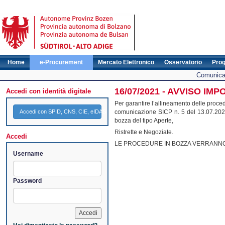
Home
e-Procurement
Mercato Elettronico
Osservatorio
Pro
Comunicat
16/07/2021 - AVVISO I
Accedi con identità digitale
Per garantire l’allineamento delle proc
Accedi con SPID, CNS, CIE, eIDAS
comunicazione SICP n. 5 del 13.07.2021,
bozza del tipo Aperte,
Ristrette e Negoziate.
Accedi
LE PROCEDURE IN BOZZA VERRANNO 
Username
Password