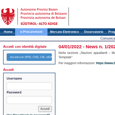
Home
e-Procurement
Mercato Elettronico
Osservatorio
Pro
Comunicat
04/01/2022 - News n. 1/20
Accedi con identità digitale
Nella sezione „Stazioni appaltanti – M
Accedi con SPID, CNS, CIE, eIDAS
Template"
Per maggiori informazioni:
https://www.b
Accedi
Username
Password